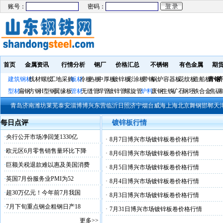
账号：
密码：
首页
金属资讯
行情分析
钢厂
价格汇总
不锈钢
有色金属
期
建筑钢材
线材螺纹
工地采购
板材
冷板
热板
中厚板
镀锌板
彩涂板
带钢
锅炉容器板
花纹板
造船板
青钢
济
型材
扁钢
方钢
H型钢
翼缘板
管材
无缝管
焊管
镀锌管
螺旋管
炉料
废钢
生铁
矿石
钢坯
铁合金
焦碳
青岛
济南
潍坊
莱芜
泰安
淄博
博兴
东营
临沂
日照
济宁
烟台
威海
上海
北京
舞钢
邯郸
天
每日点评
镀锌板行情
·
央行公开市场净回笼1330亿
·
8月7日博兴市场镀锌板卷价格行情
·
欧元区6月零售销售量环比下降
·
8月6日博兴市场镀锌板卷价格行情
·
巨额关税退款难以惠及美国消费
·
8月5日博兴市场镀锌板卷价格行情
·
英国7月份服务业PMI为52
·
8月4日博兴市场镀锌板卷价格行情
·
超30万亿元！今年前7月我国
·
8月3日博兴市场镀锌板卷价格行情
·
7月下旬重点钢企粗钢日产18
·
7月31日博兴市场镀锌板卷价格行情
更多>>