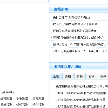
财经新闻
·
央行公开市场净回笼1330亿元
·
欧元区6月零售销售量环比下降0.3%
·
巨额关税退款难以惠及美国消费者
·
英国7月份服务业PMI为52.1，创近4个月
·
超30万亿元！今年前7月我国货物贸易进出
·
7月下旬重点钢企粗钢日产186.4万吨，环比
省内地区钢厂调价
山钢
济钢
青钢
石横
张钢
·
山东钢铁股份有限公司营销总公司关于8
频道导航
·
1月6日山钢1500mm板材产品销售指导价
建材频道
板板频道
型材频道
·
12月6日山钢1500mm板材产品销售指导
管材频道
优钢频道
炉料频道
·
11月5日山钢1500mm板材产品销售指导