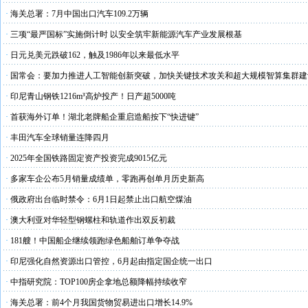
·
海关总署：7月中国出口汽车109.2万辆
·
三项“最严国标”实施倒计时 以安全筑牢新能源汽车产业发展根基
·
日元兑美元跌破162，触及1986年以来最低水平
·
国常会：要加力推进人工智能创新突破，加快关键技术攻关和超大规模智算集群建
·
印尼青山钢铁1216m³高炉投产！日产超5000吨
·
首获海外订单！湖北老牌船企重启造船按下“快进键”
·
丰田汽车全球销量连降四月
·
2025年全国铁路固定资产投资完成9015亿元
·
多家车企公布5月销量成绩单，零跑再创单月历史新高
·
俄政府出台临时禁令：6月1日起禁止出口航空煤油
·
澳大利亚对华轻型钢螺柱和轨道作出双反初裁
·
181艘！中国船企继续领跑绿色船舶订单争夺战
·
印尼强化自然资源出口管控，6月起由指定国企统一出口
·
中指研究院：TOP100房企拿地总额降幅持续收窄
·
海关总署：前4个月我国货物贸易进出口增长14.9%