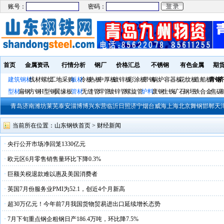
账号：
密码：
首页
金属资讯
行情分析
钢厂
价格汇总
不锈钢
有色金属
期
建筑钢材
线材螺纹
工地采购
板材
冷板
热板
中厚板
镀锌板
彩涂板
带钢
锅炉容器板
花纹板
造船板
青钢
济
型材
扁钢
方钢
H型钢
翼缘板
管材
无缝管
焊管
镀锌管
螺旋管
炉料
废钢
生铁
矿石
钢坯
铁合金
焦碳
青岛
济南
潍坊
莱芜
泰安
淄博
博兴
东营
临沂
日照
济宁
烟台
威海
上海
北京
舞钢
邯郸
天
当前所在位置：
山东钢铁首页
>
财经新闻
·
央行公开市场净回笼1330亿元
·
欧元区6月零售销售量环比下降0.3%
·
巨额关税退款难以惠及美国消费者
·
英国7月份服务业PMI为52.1，创近4个月新高
·
超30万亿元！今年前7月我国货物贸易进出口延续增长态势
·
7月下旬重点钢企粗钢日产186.4万吨，环比降7.5%