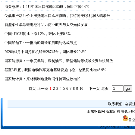
·
海关总署：1-4月中国出口船舶2095艘，同比下降4.6%
·
受战事推动油价上涨抵消出口承压影响，沙特阿美Q1利润大幅攀升
·
新型柔性单晶硅电池将助力商业航天与太空光伏发展
·
中国4月CPI同比上涨1.2%，环比上涨0.3%
·
中国船舶工业一批油船建造项目顺利达成节点
·
2026年4月中国挖掘机销量28745台，同比增长29.8%
·
国家能源局：一季度氢能、煤制油气、新型储能等领域投资加快释放
·
截至3月底，我国电动汽车充电基础设施（枪）总数同比增46.9%
·
国家统计局：原材料制造业利润保持两位数增长
首页
上一页
1
2
3
4
5
6
7
8
9
10
...
下一页
尾页
联系我们
|
会员
山东钢铁网
版权所有
鲁ICP备1
鲁公
Copyright©2003-2011 