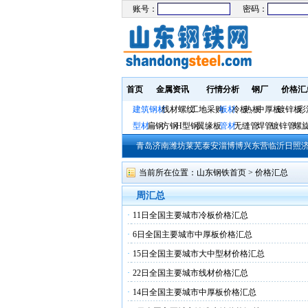
账号：
密码：
首页
金属资讯
行情分析
钢厂
价格汇
建筑钢材
线材螺纹
工地采购
板材
冷板
热板
中厚板
镀锌板
彩
型材
扁钢
方钢
H型钢
翼缘板
管材
无缝管
焊管
镀锌管
螺
青岛
济南
潍坊
莱芜
泰安
淄博
博兴
东营
临沂
日照
当前所在位置：
山东钢铁首页
> 价格汇总
周汇总
·
11日全国主要城市冷板价格汇总
·
6日全国主要城市中厚板价格汇总
·
15日全国主要城市大中型材价格汇总
·
22日全国主要城市线材价格汇总
·
14日全国主要城市中厚板价格汇总