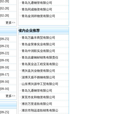
[02-28]
·
青岛九通钢管有限公司
[02-28]
·
青岛同成物资有限公司
[02-28]
·
青岛金润祥物资有限公司
更多>>
省内企业推荐
·
青岛万鑫丰商贸有限公司
[09-25]
·
青岛金荣泰实业有限公司
[09-23]
·
青岛中润联实业有限公司
[09-22]
·
青岛吉建钢材销售有限责任
[09-19]
·
青岛英业达工程安装有限公
[09-18]
·
博兴县兴业物资有限公司
[09-17]
·
淄博天盾不锈钢有限公司
[09-16]
·
山东博兴源华工贸有限公司
[09-16]
·
青岛九通钢管有限公司
更多>>
·
莱芜市友和物资有限公司
·
潍坊万里道轨有限公司
·
潍坊市翔远道轨销售有限公
[09-25]