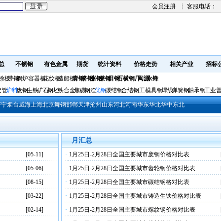
会员注册
┊ 客服电话：
总
不锈钢
有色金属
期货
统计资料
价格走势
相关产业
招标
涂板
带钢
锅炉容器板
花纹板
造船板
青钢
济钢
张钢
莱钢
日钢
石横钢厂
闽源
永锋
旋管
炉料
废钢
生铁
矿石
钢坯
铁合金
焦碳
钢渣
优钢
碳结钢
合结钢
工模具钢
焊线
弹簧钢
轴承钢
工业
济宁
烟台
威海
上海
北京
舞钢
邯郸
天津
沧州
山东
河北
河南
华东
华北
华中
东北
月汇总
[05-11]
·
1月25日-2月28日全国主要城市废钢价格对比表
[05-06]
·
1月25日-2月28日全国主要城市齿轮钢价格对比表
[08-15]
·
1月25日-2月28日全国主要城市碳结钢格对比表
[03-22]
·
1月25日-2月28日全国主要城市铸造生铁价格对比表
[02-14]
·
1月25日-2月28日全国主要城市螺纹钢价格对比表