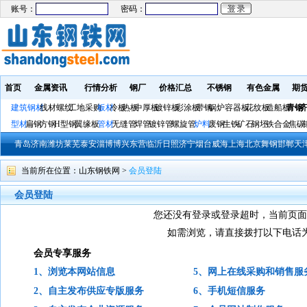
账号：
密码：
首页
金属资讯
行情分析
钢厂
价格汇总
不锈钢
有色金属
期
建筑钢材
线材螺纹
工地采购
板材
冷板
热板
中厚板
镀锌板
彩涂板
带钢
锅炉容器板
花纹板
造船板
青钢
济
型材
扁钢
方钢
H型钢
翼缘板
管材
无缝管
焊管
镀锌管
螺旋管
炉料
废钢
生铁
矿石
钢坯
铁合金
焦碳
青岛
济南
潍坊
莱芜
泰安
淄博
博兴
东营
临沂
日照
济宁
烟台
威海
上海
北京
舞钢
邯郸
天
当前所在位置：
山东钢铁网
>
会员登陆
会员登陆
您还没有登录或登录超时，当前页面
如需浏览，请直接拨打以下电话
会员专享服务
1、浏览本网站信息
5、网上在线采购和销售服
2、自主发布供应专版服务
6、手机短信服务