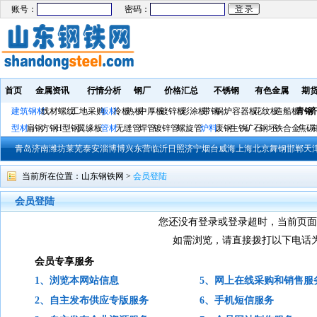
账号：
密码：
首页
金属资讯
行情分析
钢厂
价格汇总
不锈钢
有色金属
期
建筑钢材
线材螺纹
工地采购
板材
冷板
热板
中厚板
镀锌板
彩涂板
带钢
锅炉容器板
花纹板
造船板
青钢
济
型材
扁钢
方钢
H型钢
翼缘板
管材
无缝管
焊管
镀锌管
螺旋管
炉料
废钢
生铁
矿石
钢坯
铁合金
焦碳
青岛
济南
潍坊
莱芜
泰安
淄博
博兴
东营
临沂
日照
济宁
烟台
威海
上海
北京
舞钢
邯郸
天
当前所在位置：
山东钢铁网
>
会员登陆
会员登陆
您还没有登录或登录超时，当前页面
如需浏览，请直接拨打以下电话
会员专享服务
1、浏览本网站信息
5、网上在线采购和销售服
2、自主发布供应专版服务
6、手机短信服务