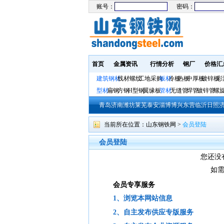
账号：
密码：
首页
金属资讯
行情分析
钢厂
价格汇
建筑钢材
线材螺纹
工地采购
板材
冷板
热板
中厚板
镀锌板
彩
型材
扁钢
方钢
H型钢
翼缘板
管材
无缝管
焊管
镀锌管
螺
青岛
济南
潍坊
莱芜
泰安
淄博
博兴
东营
临沂
日照
当前所在位置：
山东钢铁网
>
会员登陆
会员登陆
您还没
如
会员专享服务
1、浏览本网站信息
2、自主发布供应专版服务