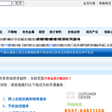
会员注册
┊客服电话
总
不锈钢
有色金属
期货
统计资料
价格走势
相关产业
招标
涂板
带钢
锅炉容器板
花纹板
造船板
青钢
济钢
张钢
莱钢
日钢
石横钢厂
闽源
永锋
旋管
炉料
废钢
生铁
矿石
钢坯
铁合金
焦碳
钢渣
优钢
碳结钢
合结钢
工模具钢
焊线
弹簧钢
轴承钢
工业
济宁
烟台
威海
上海
北京
舞钢
邯郸
天津
沧州
山东
河北
河南
华东
华北
华中
东北
有登录或登录超时，当前页面
！
只有会员才能访问
需浏览，请直接拨打以下电话为你开通服务。
5、网上在线采购和销售服务
6、手机短信服务